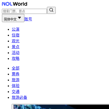
账号
简体中文
公演
住宿
观光
景点
活动
攻略
全部
票券
旅游
体验
交通
旅游必备