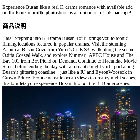
Experience Busan like a real K-drama romance with available add-
on for Korean profile photoshoot as an option on of this package!
商品说明
This “Stepping into K-Drama Busan Tour” brings you to iconic
filming locations featured in popular dramas. Visit the stunning
Ananti at Busan Cove from Yumi’s Cells S3, walk along the scenic
Osiria Coastal Walk, and explore Nurimaru APEC House and The
Bay 101 from Boyfriend on Demand. Continue to Haeundae Movie
Street before ending the day with a romantic night yacht port along
Busan’s glittering coastline—just like a IU and ByeonWooseok in
Crown Prince. From cinematic ocean views to dreamy night scenes,
this tour lets you experience Busan through the K-Drama scenes!