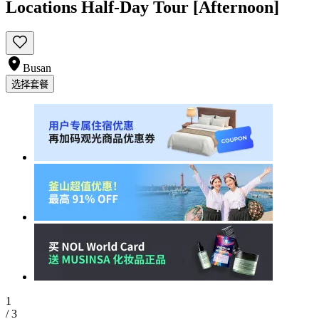
Locations Half-Day Tour [Afternoon]
Busan
选择套餐
1
/
3