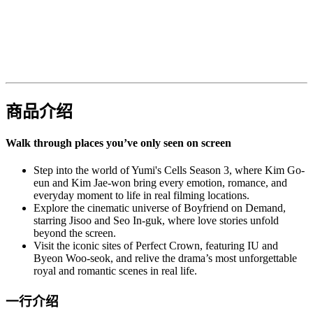
商品介绍
Walk through places you’ve only seen on screen
Step into the world of Yumi's Cells Season 3, where Kim Go-
eun and Kim Jae-won bring every emotion, romance, and
everyday moment to life in real filming locations.
Explore the cinematic universe of Boyfriend on Demand,
starring Jisoo and Seo In-guk, where love stories unfold
beyond the screen.
Visit the iconic sites of Perfect Crown, featuring IU and
Byeon Woo-seok, and relive the drama’s most unforgettable
royal and romantic scenes in real life.
一行介绍