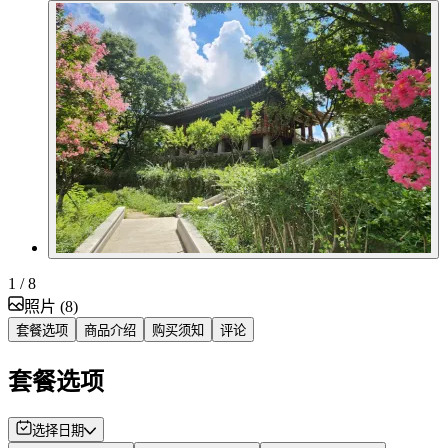
1
/ 8
照片
(
8
)
套餐选项
商品介绍
购买须知
评论
套餐选项
选择日期