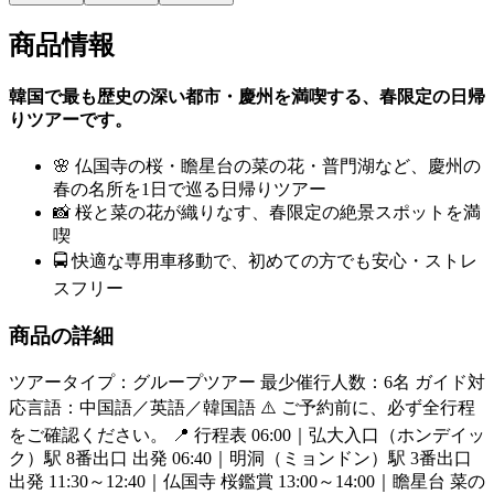
商品情報
韓国で最も歴史の深い都市・慶州を満喫する、春限定の日帰
りツアーです。
🌸 仏国寺の桜・瞻星台の菜の花・普門湖など、慶州の
春の名所を1日で巡る日帰りツアー
📸 桜と菜の花が織りなす、春限定の絶景スポットを満
喫
🚍 快適な専用車移動で、初めての方でも安心・ストレ
スフリー
商品の詳細
ツアータイプ：グループツアー 最少催行人数：6名 ガイド対
応言語：中国語／英語／韓国語 ⚠️ ご予約前に、必ず全行程
をご確認ください。 📍 行程表 06:00｜弘大入口（ホンデイッ
ク）駅 8番出口 出発 06:40｜明洞（ミョンドン）駅 3番出口
出発 11:30～12:40｜仏国寺 桜鑑賞 13:00～14:00｜瞻星台 菜の