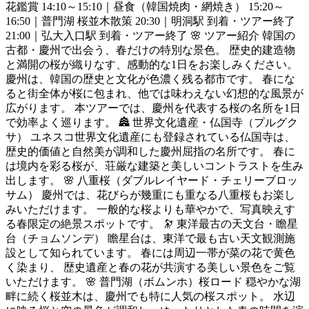
花鑑賞 14:10～15:10｜昼食（韓国焼肉・網焼き） 15:20～
16:50｜普門湖 桜並木散策 20:30｜明洞駅 到着・ツアー終了
21:00｜弘大入口駅 到着・ツアー終了 🌸 ツアー紹介 韓国の
古都・慶州で出会う、春だけの特別な景色。 歴史的建造物
と満開の桜が織りなす、感動的な1日をお楽しみください。
慶州は、韓国の歴史と文化が色濃く残る都市です。 春にな
ると街全体が桜に包まれ、他では味わえない幻想的な風景が
広がります。 本ツアーでは、慶州を代表する桜の名所を1日
で効率よく巡ります。 🏯 世界文化遺産・仏国寺（プルグク
サ） ユネスコ世界文化遺産にも登録されている仏国寺は、
歴史的価値と自然美が調和した慶州屈指の名所です。 春に
は境内を彩る桜が、荘厳な建築と美しいコントラストを生み
出します。 🌸 八重桜（ダブルレイヤード・チェリーブロッ
サム） 慶州では、花びらが幾重にも重なる八重桜もお楽し
みいただけます。 一般的な桜よりも華やかで、写真映えす
る春限定の絶景スポットです。 🔭 東洋最古の天文台・瞻星
台（チョムソンデ） 瞻星台は、東洋で最も古い天文観測施
設として知られています。 春には周辺一帯が菜の花で黄色
く染まり、 歴史遺産と春の花が共演する美しい景色をご覧
いただけます。 🌸 普門湖（ボムンホ）桜ロード 穏やかな湖
畔に続く桜並木は、慶州でも特に人気の桜スポット。 水辺