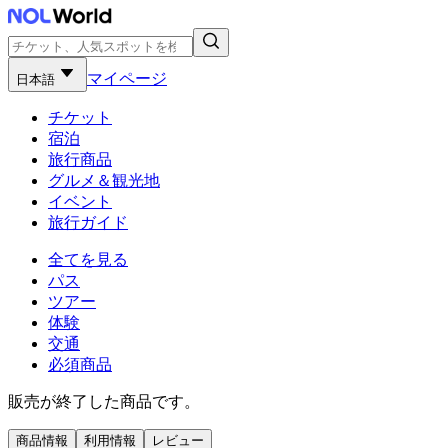
マイページ
日本語
チケット
宿泊
旅行商品
グルメ＆観光地
イベント
旅行ガイド
全てを見る
パス
ツアー
体験
交通
必須商品
販売が終了した商品です。
商品情報
利用情報
レビュー