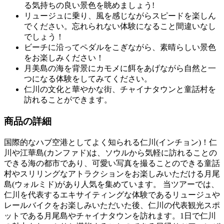
る気持ちの良い景色を眺めましょう!
リュージュに乗り、風を感じながらスピードを楽しん
でください。忘れられない体験になること間違いなし
でしょう！
ビーチに沿ってペダルをこぎながら、素晴らしい景色
をお楽しみください！
月美島の海を背景にカモメに餌をあげながら自然と一
つになる体験をしてみてください。
仁川の文化と華やかな街、チャイナタウンと童話村を
訪れることができます。
商品の詳細
国際的なハブ空港としてよく知られる仁川(インチョン)！仁
川や江華島(カンファド)は、ソウルから気軽に訪れることの
できる海の都市であり、可愛い写真を撮ることのできる童話
村やスリリングなアトラクションをお楽しみいただける月尾
島(ウォルミド)があり人気を集めています。 当ツアーでは、
仁川を代表するエキサイティングな体験であるリュージュや
レールバイクをお楽しみいただいた後、仁川の代表観光スポ
ットである月尾島やチャイナタウンを訪れます。1日で仁川