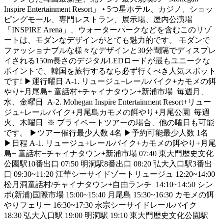
Inspire Entertainment Resort」 • 5つ星ホテル、カジノ、ショッ
ピングモール、専門レストラン、展示場、屋内公演場
「INSPIRE Arena」、ウォーターパークなどを含むこのリゾ
ートは、モダンなデザインがとても魅力的です。 モダンで
ファッショナブルな様々なデザインと30分間隔でディスプレ
イされる150m長さのデジタルLEDロードが最もユニークな
ポイントで、韓国を旅行するなら必ず行くべき人気スポット
です! ▶運行曜日 A-1. リュージュ+レールバイク+カモメの餌
やり+月尾島+ 童話村+チャイナタウン+新浦市場 毎週月、
水、金曜日 A-2. Mohegan Inspire Entertainment Resort+リュー
ジュ+レールバイク+月尾島カモメの餌やり+月尾公園 毎週
火、木曜日 ※ プライベートツアーの場合、他の曜日も可能
です。 ▶ツアー催行最少人数 4名 ▶予約可能最少人数 1名
▶日程 A-1. リュージュ+レールバイク+カモメの餌やり+月尾
島+ 童話村+チャイナタウン+新浦市場 07:40 東大門歴史文化
公園駅10番出口 07:50 明洞駅8番出口 08:20 弘大入口駅3番出
口 09:30~11:20 江華シーサイドゾートリュージュ 12:20~14:00
松月洞童話村/チャイナタウン+自由ランチ 14:10~14:50 シン
ポ(新浦)国際市場 15:00~15:40 月尾島 15:30~16:30 カモメの餌
やりフェリー 16:30~17:30 永宗シーサイドレールバイク
18:30 弘大入口駅 19:00 明洞駅 19:10 東大門歴史文化公園駅