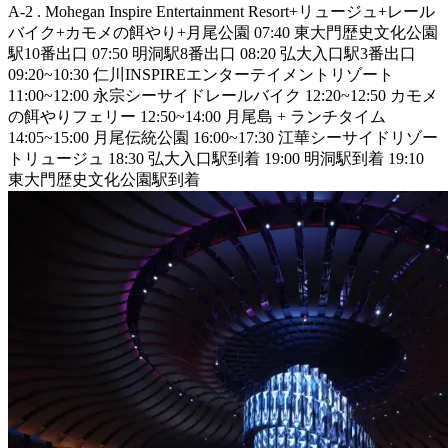
A-2 . Mohegan Inspire Entertainment Resort+リュージュ+レール
バイク+カモメの餌やり+月尾公園 07:40 東大門歴史文化公園
駅10番出口 07:50 明洞駅8番出口 08:20 弘大入口駅3番出口
09:20~10:30 仁川INSPIREエンターテイメントリゾート
11:00~12:00 永宗シーサイドレールバイク 12:20~12:50 カモメ
の餌やりフェリー 12:50~14:00 月尾島 + ランチタイム
14:05~15:00 月尾伝統公園 16:00~17:30 江華シーサイドリゾー
トリュージュ 18:30 弘大入口駅到着 19:00 明洞駅到着 19:10
東大門歴史文化公園駅到着