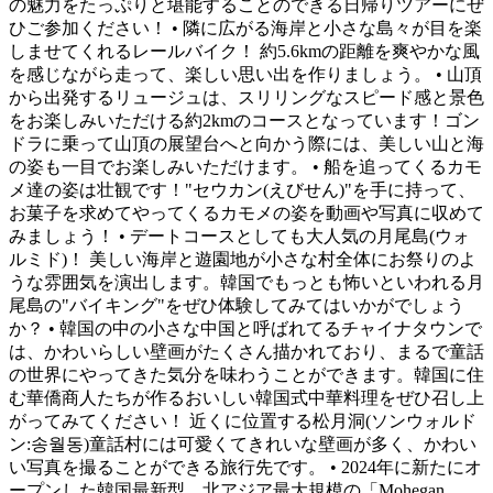
の魅力をたっぷりと堪能することのできる日帰りツアーにぜ
ひご参加ください！ • 隣に広がる海岸と小さな島々が目を楽
しませてくれるレールバイク！ 約5.6kmの距離を爽やかな風
を感じながら走って、楽しい思い出を作りましょう。 • 山頂
から出発するリュージュは、スリリングなスピード感と景色
をお楽しみいただける約2kmのコースとなっています！ゴン
ドラに乗って山頂の展望台へと向かう際には、美しい山と海
の姿も一目でお楽しみいただけます。 • 船を追ってくるカモ
メ達の姿は壮観です！"セウカン(えびせん)"を手に持って、
お菓子を求めてやってくるカモメの姿を動画や写真に収めて
みましょう！ • デートコースとしても大人気の月尾島(ウォ
ルミド)！ 美しい海岸と遊園地が小さな村全体にお祭りのよ
うな雰囲気を演出します。韓国でもっとも怖いといわれる月
尾島の"バイキング"をぜひ体験してみてはいかがでしょう
か？ • 韓国の中の小さな中国と呼ばれてるチャイナタウンで
は、かわいらしい壁画がたくさん描かれており、まるで童話
の世界にやってきた気分を味わうことができます。韓国に住
む華僑商人たちが作るおいしい韓国式中華料理をぜひ召し上
がってみてください！ 近くに位置する松月洞(ソンウォルド
ン:송월동)童話村には可愛くてきれいな壁画が多く、かわい
い写真を撮ることができる旅行先です。 • 2024年に新たにオ
ープンした韓国最新型、北アジア最大規模の「Mohegan