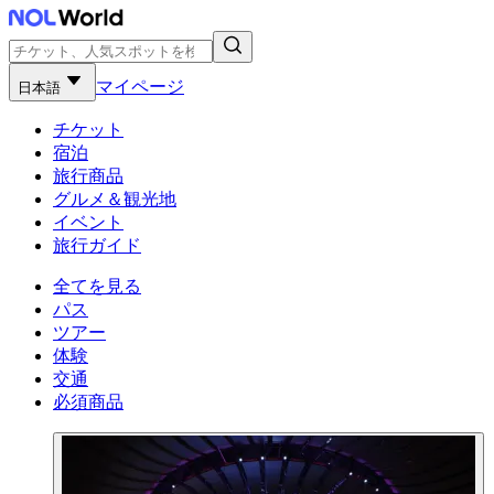
マイページ
日本語
チケット
宿泊
旅行商品
グルメ＆観光地
イベント
旅行ガイド
全てを見る
パス
ツアー
体験
交通
必須商品