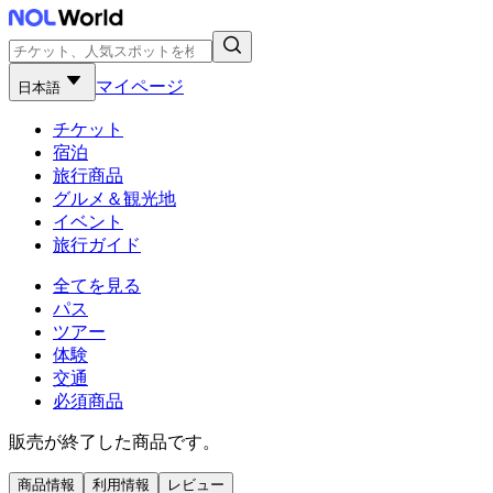
マイページ
日本語
チケット
宿泊
旅行商品
グルメ＆観光地
イベント
旅行ガイド
全てを見る
パス
ツアー
体験
交通
必須商品
販売が終了した商品です。
商品情報
利用情報
レビュー