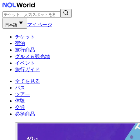
マイページ
日本語
チケット
宿泊
旅行商品
グルメ＆観光地
イベント
旅行ガイド
全てを見る
パス
ツアー
体験
交通
必須商品