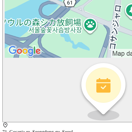
71, Gosanja-ro, Seongdong-gu, Seoul