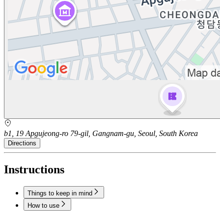
b1, 19 Apgujeong-ro 79-gil, Gangnam-gu, Seoul, South Korea
Directions
Instructions
Things to keep in mind
How to use