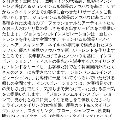
を引き出す空間です。 透明メイクの代名詞、色彩のマジシ
ャンと呼ばれるジョンセンムル院長のノウハウを基に、ケア
からスタイリングまでお客様に合わせた1:1サービスをご提
供いたします。 ジョンセンムル院長のノウハウに基づいて
蓄積された技術力のプロフェッショナルなアーティストたち
がお一人おひとり様の美しさを引き出すサービスをご提供い
たします。 ジョンセンムルインスピレーションは、新しい
トレンドを作り出す空間です。 チョンセムル院長と<メイ
ク、ヘア、スキンケア、ネイル>の専門家で構成されたスタ
ッフが、優れた感覚やノウハウで新しいトレンドを作り出す
ところです。 長年積み上げてきたノウハウを基に、インス
ピレーションアーティストの指先から誕生するスタイリング
はトレンドをリードし、お客様だけでなく韓国国内外のたく
さんのスターにも愛されています。 ジョンセンムルインス
ピレーションは、お客様に一息ついてくつろいでいただける
癒しの空間です。 インスピレーションでは、お客様見かけ
の美しさだけでなく、気持ちまで安らげていただける雰囲気
をご提供いたします。 『ジョンセンムルインスピレーショ
ンで、見かけと心共に美しくなる癒しをご体験ください!』
1. ラインスタイリング(女性前髪、産毛カット&スタイリン
グ) - カット、スタイリング、ブロー、シャンプー - 所要時
間:60分 2. メイクオーバー(女性ヘアスタイリング+アイメイ