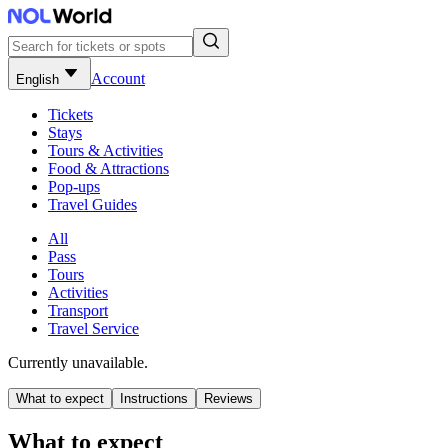
Account
English
Tickets
Stays
Tours & Activities
Food & Attractions
Pop-ups
Travel Guides
All
Pass
Tours
Activities
Transport
Travel Service
Currently unavailable.
What to expect
Instructions
Reviews
What to expect